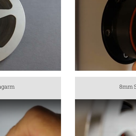
tagarm
8mm S