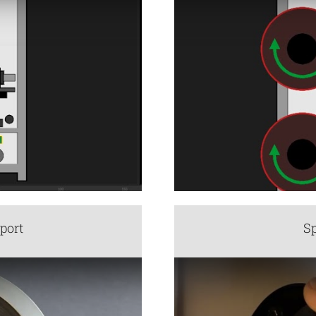
port
Sp