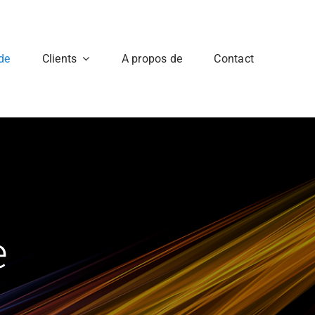
de
Clients
A propos de
Contact
Restauration
Accessoires et
consommables
Restauration d’image
Scotcheuse et scotch
Boites Bobines et noyau
e
Amorce de film
Test Acidité