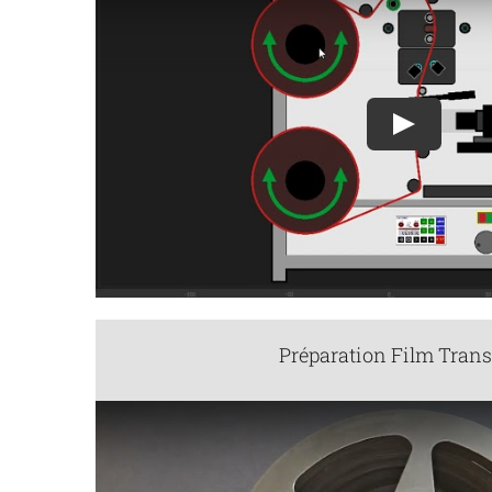
Play
Préparation Film Trans