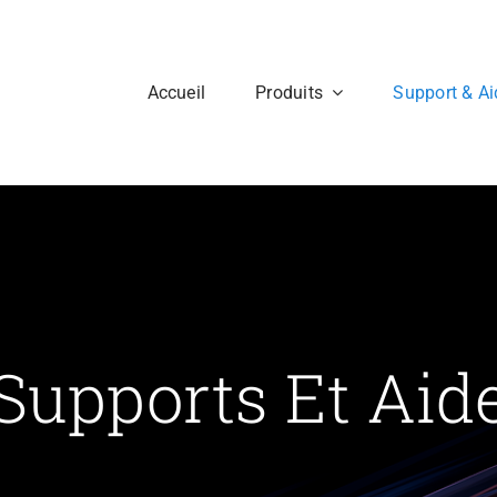
Accueil
Produits
Support & Ai
Numérisations
MAM
Image et Son
MAM
Flashscan Nova
Spinner S 2
Supports Et Aid
Spinner T
Flashside