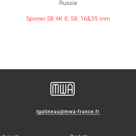
Russia
Spinner S8.4K 8, S8, 16&35 mm
tgatineau@mwa-france.fr